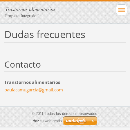
Trastornos alimentarios
Proyecto Integrado I
Dudas frecuentes
Contacto
Transtornos alimentarios
paulacam
ugarcia@
gmail.co
m
© 2011 Todos los derechos reservados.
Haz tu web gratis