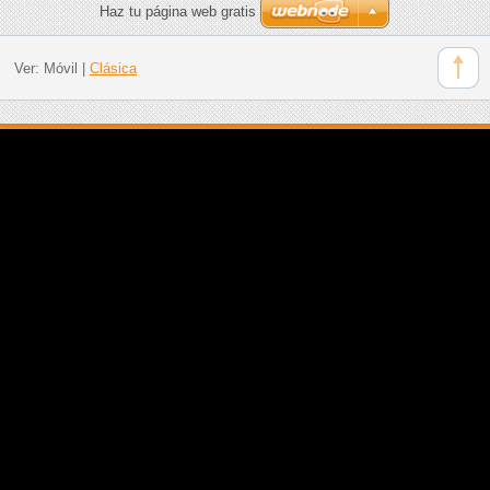
Haz tu página web gratis
Ver:
Móvil
|
Clásica