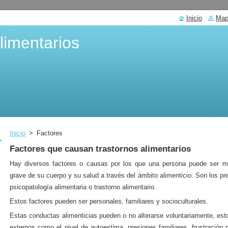
Inicio
Mapa
limentarios
Inicio
>
Factores
Factores que causan trastornos alimentarios
Hay diversos factores o causas por los que una persona puede ser más
grave de su cuerpo y su salud a través del ámbito alimenticio. Son los pr
psicopatología alimentaria o trastorno alimentario.
Estos factores pueden ser personales, familiares y socioculturales.
Estas conductas alimenticias pueden o no alterarse voluntariamente, esto
externos como el nivel de autoestima, presiones familiares, frustración