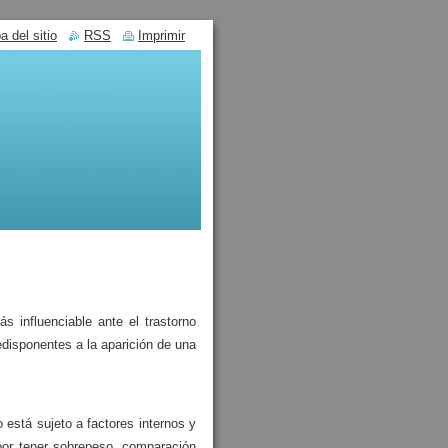
 del sitio
RSS
Imprimir
 influenciable ante el trastorno
edisponentes a la aparición de una
 está sujeto a factores internos y
 por tener sobrepeso, comparación